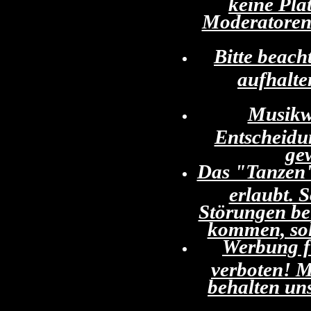
keine Pla
Moderatoren 
Bitte beach
aufhalt
Musikwü
Entscheidun
gew
Das "Tanzen",
erlaubt. 
Störungen be
kommen, sol
Werbung fü
verboten! M
behalten un