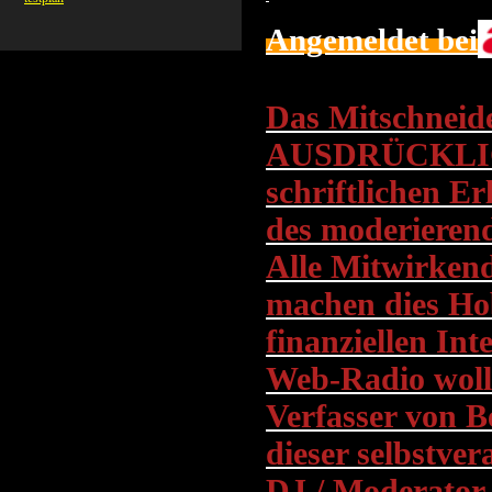
Angemeldet bei
Das Mitschneid
AUSDRÜCKLICH 
schriftlichen E
des moderieren
Alle Mitwirken
machen dies Hob
finanziellen In
Web-Radio wolle
Verfasser von B
dieser selbstver
DJ / Moderator v