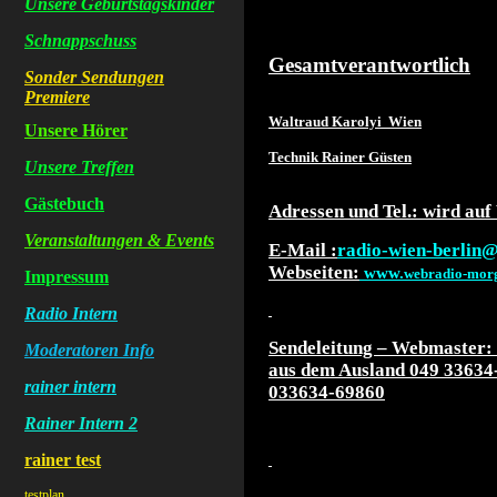
Unsere Geburtstagskinder
Schnappschuss
Gesamtverantwortlich
Sonder Sendungen
Premiere
Waltraud Karolyi
Wien
Unsere Hörer
Technik Rainer Güsten
Unsere Treffen
Gästebuch
Adressen und Tel.: wird auf
Veranstaltungen & Events
E-Mail :
radio-wien-berlin
Webseiten:
www.
webradio-morg
Impressum
Radio Intern
Sendeleitung – Webmaster:
Moderatoren Info
aus dem Ausland 049 33634
rainer intern
033634-69860
Rainer Intern 2
rainer test
testplan