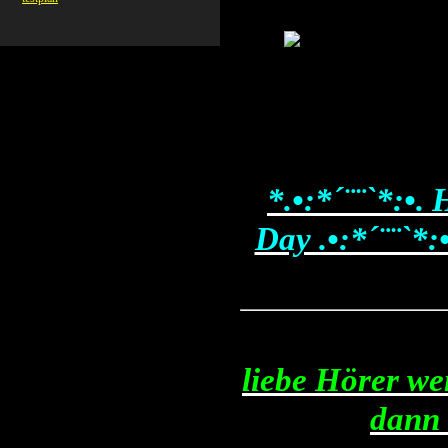
*.•:*´¨¨`*:•.
Day .•:*´¨¨`*:
liebe Hörer we
dann 